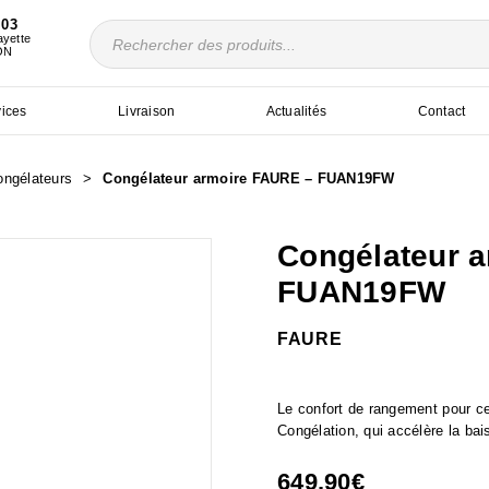
 03
Recherche
ayette
de
ON
produits
vices
Livraison
Actualités
Contact
ongélateurs
>
Congélateur armoire FAURE – FUAN19FW
Congélateur 
FUAN19FW
FAURE
F
Le confort de rangement pour ce
Congélation, qui accélère la ba
649.90
€