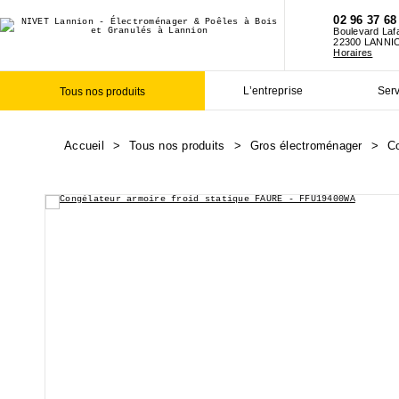
02 96 37 68
Boulevard Laf
22300 LANNI
Horaires
L’entreprise
Ser
Tous nos produits
Accueil
>
Tous nos produits
>
Gros électroménager
>
C