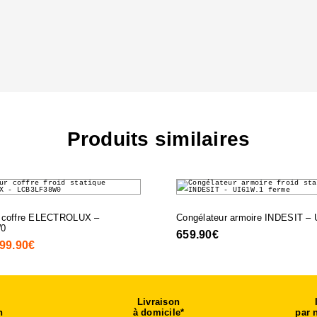
C
Produits similaires
r coffre ELECTROLUX –
Congélateur armoire INDESIT –
0
659.90
€
e
99.90
€
Le
rix
prix
nitial
actuel
tait :
est :
Livraison
n
29.90€.
799.90€.
à domicile*
par 