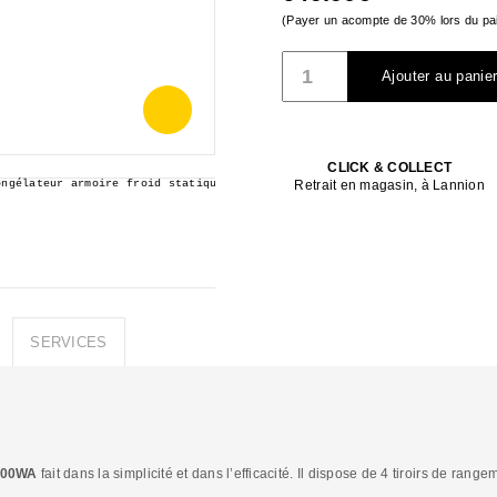
(Payer un acompte de
30%
lors du pai
quantité
Ajouter au panie
de
Congélateur
armoire
FAURE
-
CLICK & COLLECT
Retrait en magasin, à Lannion
FUAN19FW
SERVICES
9400WA
fait dans la simplicité et dans l’efficacité. Il dispose de 4 tiroirs de ran