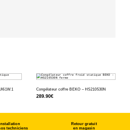
 UI61W.1
Congélateur coffre BEKO – HS210530N
289.90
€
Installation
Retour gratuit
nos techniciens
en magasin