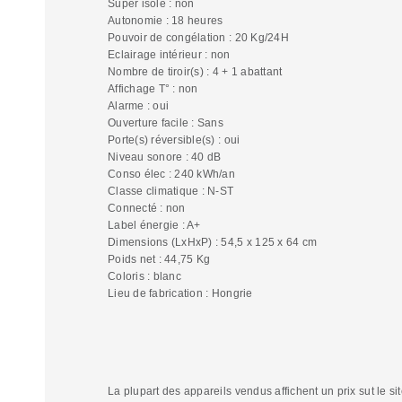
Super isolé : non
Autonomie : 18 heures
Pouvoir de congélation : 20 Kg/24H
Eclairage intérieur : non
Nombre de tiroir(s) : 4 + 1 abattant
Affichage T° : non
Alarme : oui
Ouverture facile : Sans
Porte(s) réversible(s) : oui
Niveau sonore : 40 dB
Conso élec : 240 kWh/an
Classe climatique : N-ST
Connecté : non
Label énergie : A+
Dimensions (LxHxP) : 54,5 x 125 x 64 cm
Poids net : 44,75 Kg
Coloris : blanc
Lieu de fabrication : Hongrie
La plupart des appareils vendus affichent un prix sut le sit