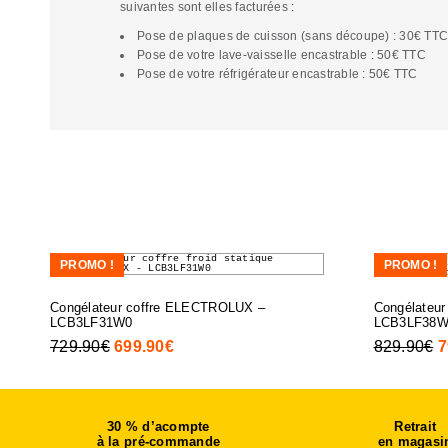
suivantes sont elles facturées :
Pose de plaques de cuisson (sans découpe) : 30€ TT
Pose de votre lave-vaisselle encastrable : 50€ TTC
Pose de votre réfrigérateur encastrable : 50€ TTC
PROMO !
PROMO !
Congélateur coffre ELECTROLUX –
Congélateu
LCB3LF31W0
LCB3LF38W
729.90
€
Le
699.90
€
Le
829.90
€
L
7
prix
prix
p
initial
actuel
i
était :
est :
é
30 % d’acompte
Retrait
à la pré-commande
729.90€.
699.90€.
en magasi
8