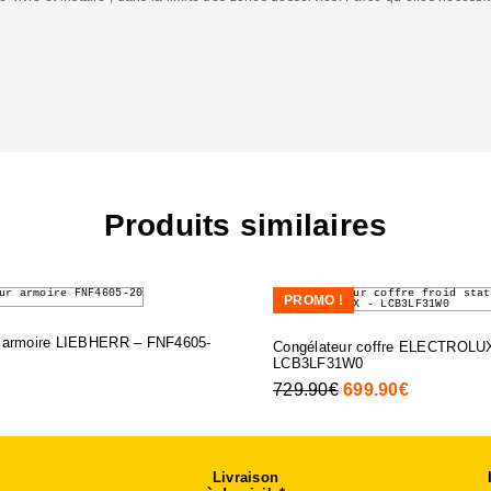
C
Produits similaires
PROMO !
r armoire LIEBHERR – FNF4605-
Congélateur coffre ELECTROLU
LCB3LF31W0
729.90
€
Le
699.90
€
Le
prix
prix
initial
actuel
était :
est :
Livraison