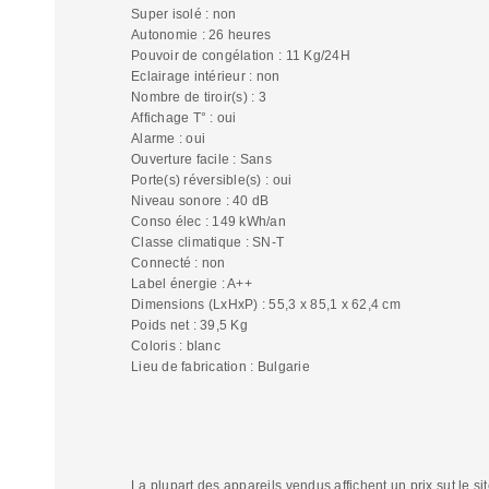
Super isolé : non
Autonomie : 26 heures
Pouvoir de congélation : 11 Kg/24H
Eclairage intérieur : non
Nombre de tiroir(s) : 3
Affichage T° : oui
Alarme : oui
Ouverture facile : Sans
Porte(s) réversible(s) : oui
Niveau sonore : 40 dB
Conso élec : 149 kWh/an
Classe climatique : SN-T
Connecté : non
Label énergie : A++
Dimensions (LxHxP) : 55,3 x 85,1 x 62,4 cm
Poids net : 39,5 Kg
Coloris : blanc
Lieu de fabrication : Bulgarie
La plupart des appareils vendus affichent un prix sut le sit