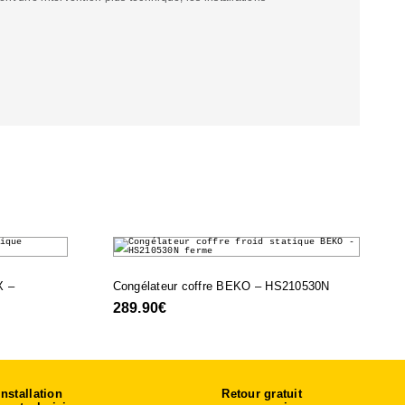
X –
Congélateur coffre BEKO – HS210530N
289.90
€
Installation
Retour gratuit