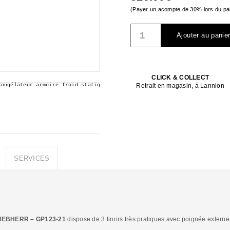
(Payer un acompte de
30%
lors du pai
quantité
Ajouter au panie
de
Congélateur
armoire
LIEBHERR
-
CLICK & COLLECT
Retrait en magasin, à Lannion
GP123-
21
SERVICES
 LIEBHERR – GP123-21
dispose de 3 tiroirs très pratiques avec poignée externe