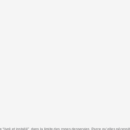
e “livré et installé”, dans la limite des zones desservies. Parce qu’elles nécessi