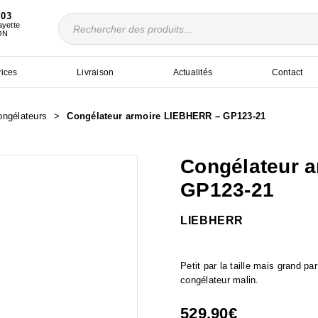
 03
Recherche
ayette
de
ON
produits
vices
Livraison
Actualités
Contact
ongélateurs
>
Congélateur armoire LIEBHERR – GP123-21
Congélateur 
GP123-21
LIEBHERR
E
Petit par la taille mais grand p
congélateur malin.
529.90
€