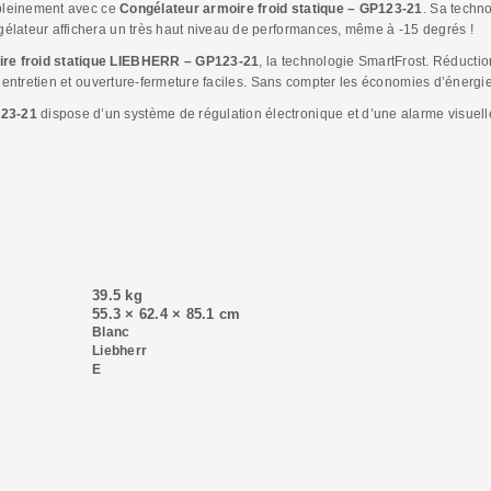
 pleinement avec ce
Congélateur armoire froid statique – GP123-21
. Sa techno
élateur affichera un très haut niveau de performances, même à -15 degrés !
ire froid statique LIEBHERR – GP123-21
, la technologie SmartFrost. Réducti
d’entretien et ouverture-fermeture faciles. Sans compter les économies d’énergie
123-21
dispose d’un système de régulation électronique et d’une alarme visuelle
39.5 kg
55.3 × 62.4 × 85.1 cm
Blanc
Liebherr
E