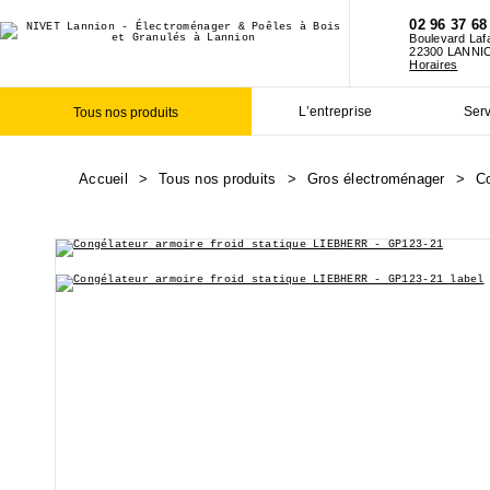
02 96 37 68
Boulevard Laf
22300 LANNI
Horaires
L’entreprise
Ser
Tous nos produits
Accueil
>
Tous nos produits
>
Gros électroménager
>
C