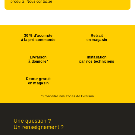
produits. Nous contacter
30 % d’acompte
Retrait
à la pré-commande
en magasin
Livraison
Installation
à domicile*
par nos techniciens
Retour gratuit
en magasin
* Connaitre nos zones de livraison
Une question ?
Un renseignement ?