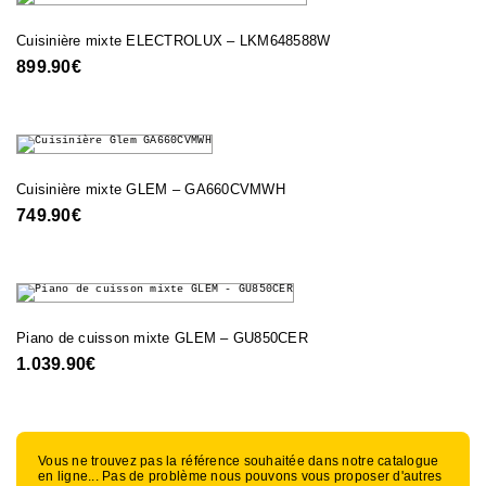
Cuisinière mixte ELECTROLUX – LKM648588W
899.90
€
Cuisinière mixte GLEM – GA660CVMWH
749.90
€
Piano de cuisson mixte GLEM – GU850CER
1.039.90
€
Vous ne trouvez pas la référence souhaitée dans notre catalogue
en ligne... Pas de problème nous pouvons vous proposer d'autres