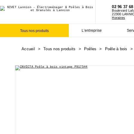
02 96 37 68
Boulevard Laf
22300 LANNI
Horaires
L’entreprise
Ser
Tous nos produits
Accueil
>
Tous nos produits
>
Poêles
>
Poêle à bois
>