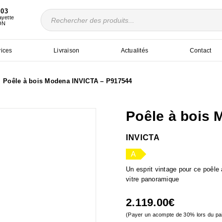
 03
Recherche
ayette
de
ON
produits
vices
Livraison
Actualités
Contact
Poêle à bois Modena INVICTA – P917544
Poêle à bois
INVICTA
A
Un esprit vintage pour ce poêle 
vitre panoramique
2.119.00
€
(Payer un acompte de
30%
lors du pai