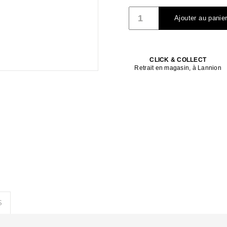
quantité
Ajouter au panie
de
Poêle
à
bois
Modena
CLICK & COLLECT
Retrait en magasin, à Lannion
INVICTA
-
P917544
S