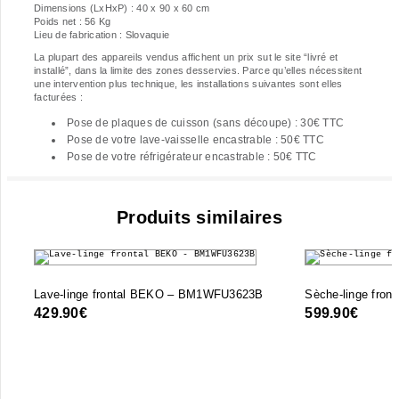
Dimensions (LxHxP) : 40 x 90 x 60 cm
Poids net : 56 Kg
Lieu de fabrication : Slovaquie
La plupart des appareils vendus affichent un prix sut le site “livré et
installé”, dans la limite des zones desservies. Parce qu’elles nécessitent
une intervention plus technique, les installations suivantes sont elles
facturées :
Pose de plaques de cuisson (sans découpe) : 30€ TTC
Pose de votre lave-vaisselle encastrable : 50€ TTC
Pose de votre réfrigérateur encastrable : 50€ TTC
Produits similaires
Lave-linge frontal BEKO – BM1WFU3623B
Sèche-linge fro
429.90
€
599.90
€