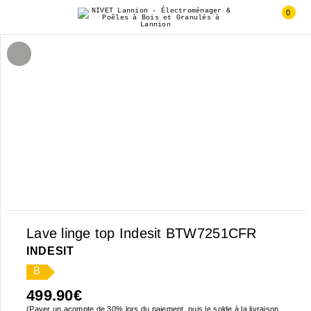
0
Lave linge top Indesit BTW7251CFR
INDESIT
B
499.90
€
(Payer un acompte de 30% lors du paiement, puis le solde à la livraison