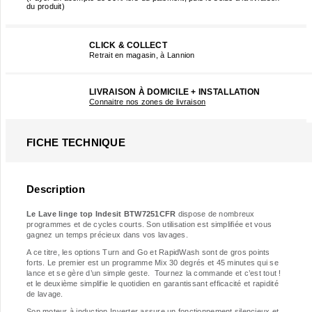
du produit)
CLICK & COLLECT
Retrait en magasin, à Lannion
LIVRAISON À DOMICILE + INSTALLATION
Connaitre nos zones de livraison
FICHE TECHNIQUE
Description
Le Lave linge top Indesit BTW7251CFR
dispose de nombreux
programmes et de cycles courts. Son utilisation est simplifiée et vous
gagnez un temps précieux dans vos lavages.
A ce titre, les options Turn and Go et RapidWash sont de gros points
forts. Le premier est un programme Mix 30 degrés et 45 minutes qui se
lance et se gère d’un simple geste. Tournez la commande et c’est tout !
et le deuxième simplifie le quotidien en garantissant efficacité et rapidité
de lavage.
Son moteur à induction Inverter assure un fonctionnement silencieux et